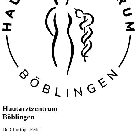
Hautarztzentrum
Böblingen
Dr. Christoph Fedel