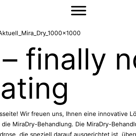
– finally n
ating
sseite! Wir freuen uns, Ihnen eine innovative 
: die MiraDry-Behandlung. Die MiraDry-Behandl
rose, die speziell darauf ausgerichtet ist, üb