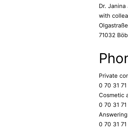
Dr. Janin
with colle
Olgastraße
71032 Böb
Pho
Private con
0 70 31 71
Cosmetic 
0 70 31 71
Answering
0 70 31 71