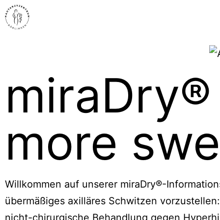
miraDry® 
more swe
Willkommen auf unserer
miraDry
®-Information
übermäßiges axilläres Schwitzen vorzustellen
nicht-chirurgische Behandlung gegen Hyperhid